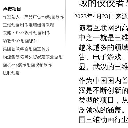
域的佼佼者
承接项目
2023年4月23日 来
寻蜜达人：产品广告mg动画制作
三维动画制作电脑组装教程
随着互联网的
东滩：flash课件动画制作
中之一就是三
幼教flash动画课件
越来越多的领
集团创意年会动画宣传片
告、电子游戏
物流集装箱码头贸易建筑漫游动
画
手机app演示动画视频制作
显。武汉的三
法制动漫
作为中国国内
汉是不断创新
类型的项目，
泛领域的涵盖
国三维动画行