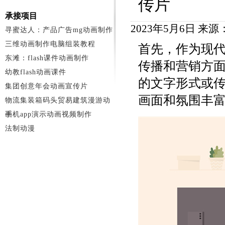
传片
承接项目
2023年5月6日 来
寻蜜达人：产品广告mg动画制作
三维动画制作电脑组装教程
首先，作为现
东滩：flash课件动画制作
传播和营销方
幼教flash动画课件
的文字形式或
集团创意年会动画宣传片
画面和氛围丰
物流集装箱码头贸易建筑漫游动
画
手机app演示动画视频制作
法制动漫