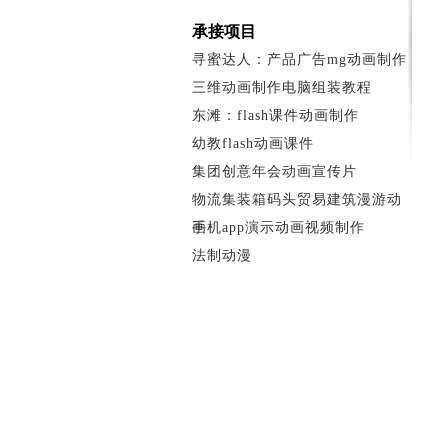
承接项目
寻蜜达人：产品广告mg动画制作
三维动画制作电脑组装教程
东滩：flash课件动画制作
幼教flash动画课件
集团创意年会动画宣传片
物流集装箱码头贸易建筑漫游动
画
手机app演示动画视频制作
法制动漫