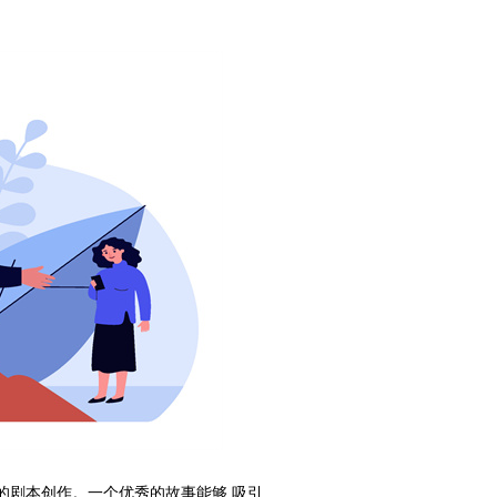
的剧本创作。一个优秀的故事能够 吸引