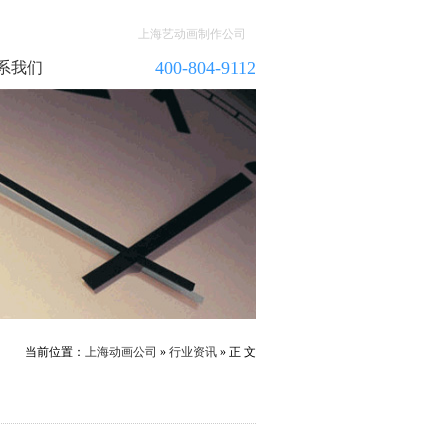
上海艺动画制作公司
400-804-9112
系我们
当前位置：
上海动画公司
»
行业资讯
» 正 文