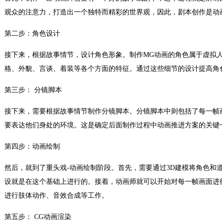
观众的注意力，打造出一个独特而精彩的世界观，因此，剧本创作是动
第二步：角色设计
接下来，根据故事情节，设计角色形象。制作MG动画的角色属于虚拟
格、外貌、言谈、着装等各个方面的特征。通过这些细节的设计提高角
第三步： 分镜脚本
接下来，需要根据故事情节制作分镜脚本。分镜脚本中则包括了每一帧
要表达他们身处的环境。这是确定后面制作过程中动画推进方案的关键
第四步：动画绘制
然后，就到了重头戏-动画绘制阶段。首先，需要通过3D建模将角色和
设就是在这个基础上进行的。接着，动画师就可以开始对每一帧画面进
进行肢体动作、音效合成等工作。
第五步： CG动画渲染