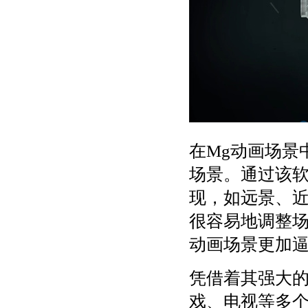
在Mg动画场景
场景。通过该
现，如远景、近
很容易地调整
动画场景更加
凭借着其强大的
戏、电视等多