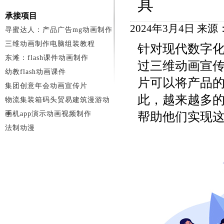
具
承接项目
2024年3月4日 来
寻蜜达人：产品广告mg动画制作
三维动画制作电脑组装教程
针对现代数字
东滩：flash课件动画制作
过三维动画宣
幼教flash动画课件
片可以将产品
集团创意年会动画宣传片
此，越来越多
物流集装箱码头贸易建筑漫游动
画
手机app演示动画视频制作
帮助他们实现
法制动漫