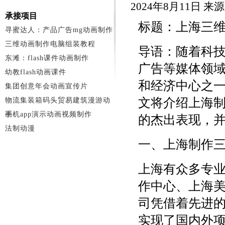
2024年8月11日 来
承接项目
标题：上海三
寻蜜达人：产品广告mg动画制作
三维动画制作电脑组装教程
导语：随着科
东滩：flash课件动画制作
广告等媒体领
幼教flash动画课件
和经济中心之
集团创意年会动画宣传片
文将介绍上海
物流集装箱码头贸易建筑漫游动
画
手机app演示动画视频制作
的杰出表现，
法制动漫
一、上海制作
上海有众多专
作中心、上海
司凭借着先进
实现了国内外