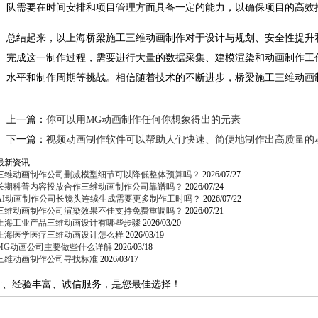
队需要在时间安排和项目管理方面具备一定的能力，以确保项目的高效
总结起来，以上海桥梁施工三维动画制作对于设计与规划、安全性提升
完成这一制作过程，需要进行大量的数据采集、建模渲染和动画制作工
水平和制作周期等挑战。相信随着技术的不断进步，桥梁施工三维动画
上一篇：
你可以用MG动画制作任何你想象得出的元素
下一篇：
视频动画制作软件可以帮助人们快速、简便地制作出高质量的
最新资讯
三维动画制作公司删减模型细节可以降低整体预算吗？
2026/07/27
长期科普内容投放合作三维动画制作公司靠谱吗？
2026/07/24
AI动画制作公司长镜头连续生成需要更多制作工时吗？
2026/07/22
三维动画制作公司渲染效果不佳支持免费重调吗？
2026/07/21
上海工业产品三维动画设计有哪些步骤
2026/03/20
上海医学医疗三维动画设计怎么样
2026/03/19
MG动画公司主要做些什么详解
2026/03/18
三维动画制作公司寻找标准
2026/03/17
计、经验丰富、诚信服务，是您最佳选择！