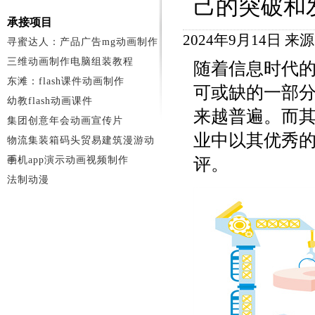
己的突破和
承接项目
2024年9月14日 来
寻蜜达人：产品广告mg动画制作
三维动画制作电脑组装教程
随着信息时代
东滩：flash课件动画制作
可或缺的一部
幼教flash动画课件
来越普遍。而
集团创意年会动画宣传片
业中以其优秀
物流集装箱码头贸易建筑漫游动
画
手机app演示动画视频制作
评。
法制动漫