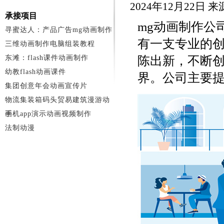
2024年12月22日 
承接项目
mg动画制作公
寻蜜达人：产品广告mg动画制作
有一支专业的
三维动画制作电脑组装教程
东滩：flash课件动画制作
陈出新，不断
幼教flash动画课件
界。公司主要
集团创意年会动画宣传片
物流集装箱码头贸易建筑漫游动
画
手机app演示动画视频制作
法制动漫