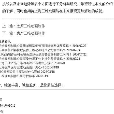
挑战以及未来趋势等多个方面进行了分析与研究。希望通过本文的介绍
的了解，同时也期待上海三维动画能在未来展现更加辉煌的成就。
上一篇：
太原三维动画制作
下一篇：
房产三维动画制作
最新资讯
三维动画制作公司删减模型细节可以降低整体预算吗？
2026/07/27
长期科普内容投放合作三维动画制作公司靠谱吗？
2026/07/24
AI动画制作公司长镜头连续生成需要更多制作工时吗？
2026/07/22
三维动画制作公司渲染效果不佳支持免费重调吗？
2026/07/21
上海工业产品三维动画设计有哪些步骤
2026/03/20
上海医学医疗三维动画设计怎么样
2026/03/19
MG动画公司主要做些什么详解
2026/03/18
三维动画制作公司寻找标准
2026/03/17
计、经验丰富、诚信服务，是您最佳选择！
层
七号楼512
有