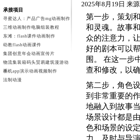
2025年8月19日 来
承接项目
第一步，策划
寻蜜达人：产品广告mg动画制作
和灵魂。故事
三维动画制作电脑组装教程
东滩：flash课件动画制作
众的注意力，
幼教flash动画课件
好的剧本可以
集团创意年会动画宣传片
围。 在这一步
物流集装箱码头贸易建筑漫游动
查和修改，以
画
手机app演示动画视频制作
法制动漫
第二步，角色
到非常重要的
地融入到故事
场景设计都是
色和场景的设
力，及时与导