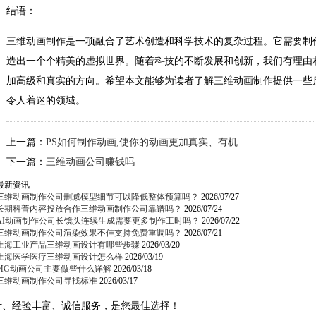
结语：
三维动画制作是一项融合了艺术创造和科学技术的复杂过程。它需要制
造出一个个精美的虚拟世界。随着科技的不断发展和创新，我们有理由
加高级和真实的方向。希望本文能够为读者了解三维动画制作提供一些
令人着迷的领域。
上一篇：
PS如何制作动画,使你的动画更加真实、有机
下一篇：
三维动画公司赚钱吗
最新资讯
三维动画制作公司删减模型细节可以降低整体预算吗？
2026/07/27
长期科普内容投放合作三维动画制作公司靠谱吗？
2026/07/24
AI动画制作公司长镜头连续生成需要更多制作工时吗？
2026/07/22
三维动画制作公司渲染效果不佳支持免费重调吗？
2026/07/21
上海工业产品三维动画设计有哪些步骤
2026/03/20
上海医学医疗三维动画设计怎么样
2026/03/19
MG动画公司主要做些什么详解
2026/03/18
三维动画制作公司寻找标准
2026/03/17
计、经验丰富、诚信服务，是您最佳选择！