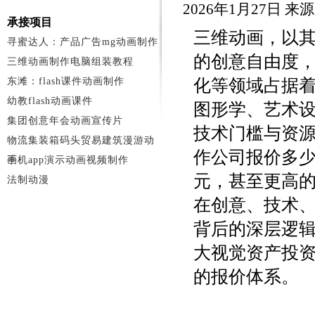
2026年1月27日 来
承接项目
三维动画，以
寻蜜达人：产品广告mg动画制作
的创意自由度
三维动画制作电脑组装教程
东滩：flash课件动画制作
化等领域占据
幼教flash动画课件
图形学、艺术
集团创意年会动画宣传片
技术门槛与资源
物流集装箱码头贸易建筑漫游动
作公司报价多少
画
手机app演示动画视频制作
元，甚至更高
法制动漫
在创意、技术
背后的深层逻
大视觉资产投
的报价体系。