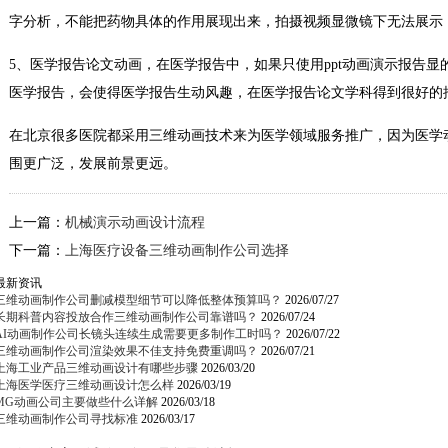
字分析，不能把药物具体的作用展现出来，拍摄视频显微镜下无法展示
5、医学报告论文动画，在医学报告中，如果只使用ppt动画演示报告
医学报告，会使得医学报告生动风趣，在医学报告论文学科得到很好的
在北京很多医院都采用三维动画技术来为医学领域服务推广，因为医学
围更广泛，发展前景更远。
上一篇：
机械演示动画设计流程
下一篇：
上海医疗设备三维动画制作公司选择
最新资讯
三维动画制作公司删减模型细节可以降低整体预算吗？
2026/07/27
长期科普内容投放合作三维动画制作公司靠谱吗？
2026/07/24
AI动画制作公司长镜头连续生成需要更多制作工时吗？
2026/07/22
三维动画制作公司渲染效果不佳支持免费重调吗？
2026/07/21
上海工业产品三维动画设计有哪些步骤
2026/03/20
上海医学医疗三维动画设计怎么样
2026/03/19
MG动画公司主要做些什么详解
2026/03/18
三维动画制作公司寻找标准
2026/03/17