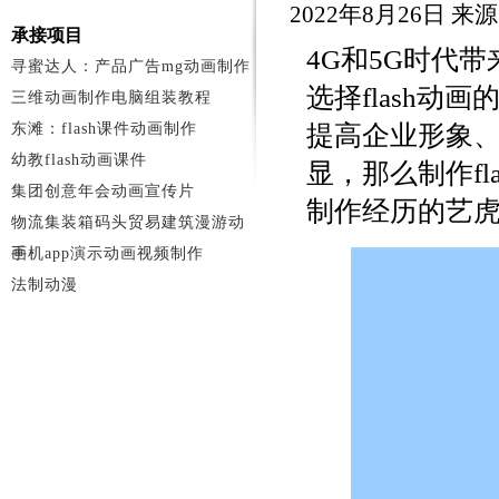
2022年8月26日 来
承接项目
4G和5G时代
寻蜜达人：产品广告mg动画制作
选择flash动
三维动画制作电脑组装教程
东滩：flash课件动画制作
提高企业形象、
幼教flash动画课件
显，那么制作f
集团创意年会动画宣传片
制作经历的艺
物流集装箱码头贸易建筑漫游动
画
手机app演示动画视频制作
法制动漫