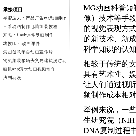
MG动画科普短
承接项目
像）技术等手
寻蜜达人：产品广告mg动画制作
三维动画制作电脑组装教程
的视觉表现方
东滩：flash课件动画制作
的新技术、新
幼教flash动画课件
科学知识的认
集团创意年会动画宣传片
物流集装箱码头贸易建筑漫游动
相较于传统的文
画
手机app演示动画视频制作
具有艺术性、
法制动漫
让人们通过视
频制作成本相
举例来说，一些
生研究院（NI
DNA复制过程