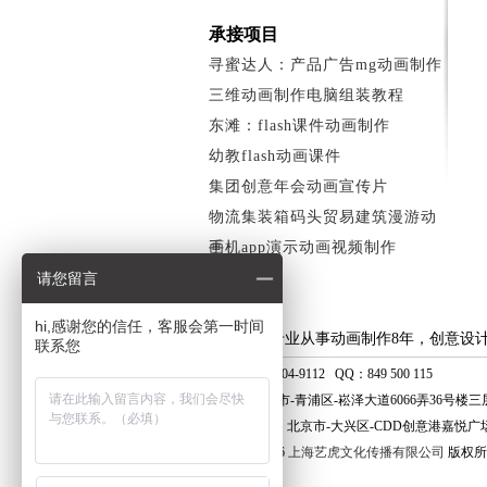
承接项目
寻蜜达人：产品广告mg动画制作
三维动画制作电脑组装教程
东滩：flash课件动画制作
幼教flash动画课件
集团创意年会动画宣传片
物流集装箱码头贸易建筑漫游动
画
手机app演示动画视频制作
请您留言
法制动漫
hi,感谢您的信任，客服会第一时间
上海艺虎专业从事动画制作8年，创意设
联系您
手 机：400-804-9112 QQ：849 500 115
地 址：上海市-青浦区-崧泽大道6066弄36号楼三
北京分公司：北京市-大兴区-CDD创意港嘉悦广场
© 2010 - 2026
上海艺虎文化传播有限公司
版权所