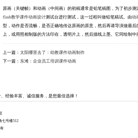
原画（关键帧）和动画（中间画）的初稿通常是铅笔稿图，为了初步测
flash教学课件动画设计
测试台进行测试，这一过程叫做铅笔稿试。由
动
型，动作是否流畅，是否正确地传达原画的原意，然后再请导演做最后
上，或用照相制版的方法印在，透明片上，然后描线上墨。它同绘制中
上一篇：
太阳哪里去了：幼教课件动画制作
下一篇：
东滩：企业员工培训课件动画
计、经验丰富、诚信服务，是您最佳选择！
层
七号楼512
有